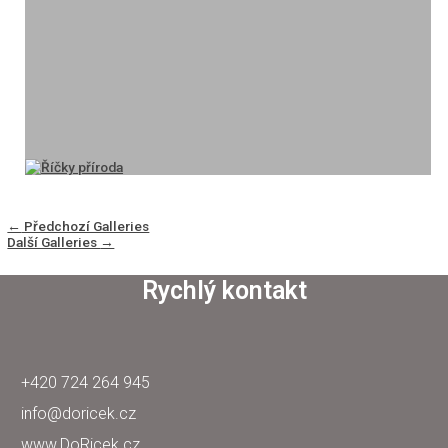
←
Předchozí Galleries
Další Galleries
→
Rychlý kontakt
+420 724 264 945
info@doricek.cz
www.DoRicek.cz